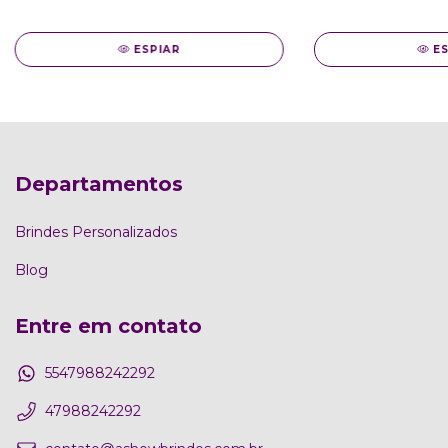
ESPIAR
E
Departamentos
Brindes Personalizados
Blog
Entre em contato
5547988242292
47988242292