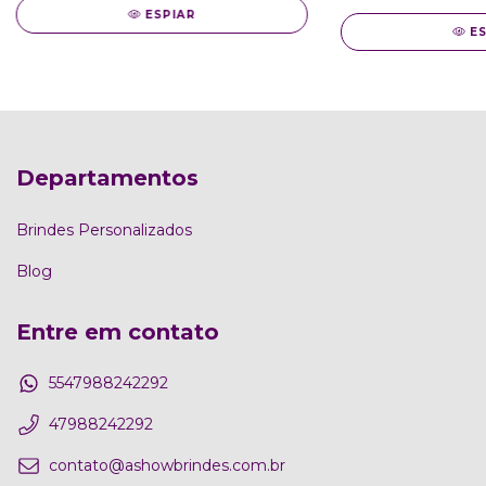
ESPIAR
E
Departamentos
Brindes Personalizados
Blog
Entre em contato
5547988242292
47988242292
contato@ashowbrindes.com.br