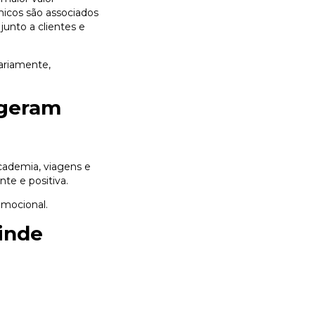
micos são associados
junto a clientes e
iariamente,
 geram
cademia, viagens e
te e positiva.
omocional.
inde