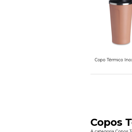
Copo Térmico Ino
Copos T
A categoria Copos T