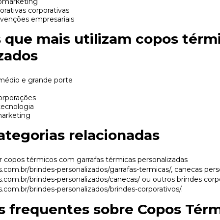
omarketing
ativas corporativas
venções empresariais
que mais utilizam copos térm
zados
médio e grande porte
corporações
ecnologia
arketing
ategorias relacionadas
 copos térmicos com garrafas térmicas personalizadas
s.com.br/brindes-personalizados/garrafas-termicas/
, canecas pers
s.com.br/brindes-personalizados/canecas/
ou outros brindes corp
s.com.br/brindes-personalizados/brindes-corporativos/
.
s frequentes sobre Copos Térm