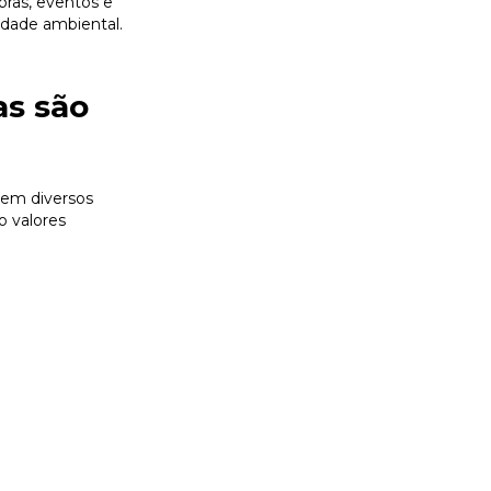
pras, eventos e
idade ambiental.
as são
 em diversos
o valores