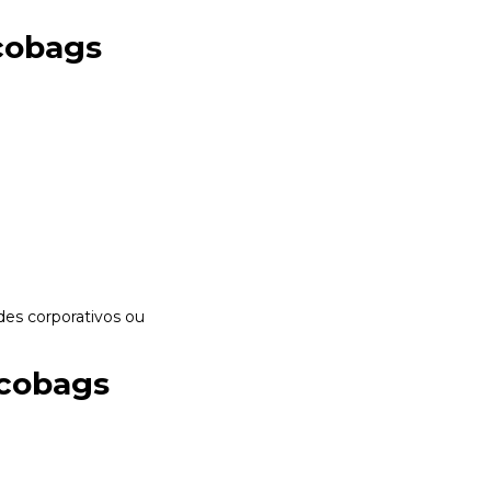
cobags
des corporativos
ou
Ecobags