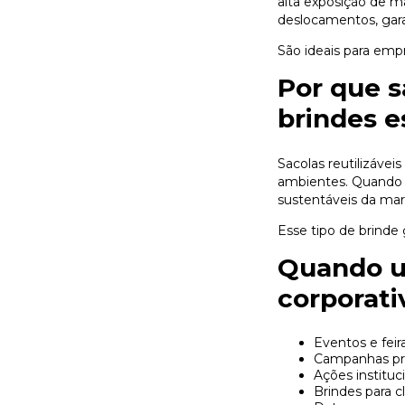
alta exposição de m
deslocamentos, garan
São ideais para empr
Por que s
brindes e
Sacolas reutilizáve
ambientes. Quando 
sustentáveis da mar
Esse tipo de brinde 
Quando u
corporati
Eventos e feir
Campanhas pr
Ações instituc
Brindes para c