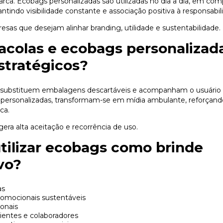
arca. Ecobags personalizadas são utilizadas no dia a dia, em com
tindo visibilidade constante e associação positiva à responsabil
esas que desejam alinhar branding, utilidade e sustentabilidade.
acolas e ecobags personalizad
stratégicos?
is substituem embalagens descartáveis e acompanham o usuário
personalizadas, transformam-se em mídia ambulante, reforçand
ca.
gera alta aceitação e recorrência de uso.
tilizar ecobags como brinde
vo?
as
omocionais sustentáveis
ionais
lientes e colaboradores