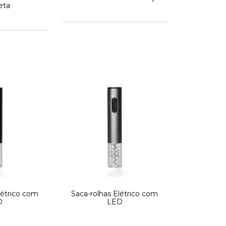
eta
létrico com
Saca-rolhas Elétrico com
D
LED