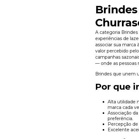
Brindes
Churras
A categoria Brindes
experiências de laz
associar sua marca 
valor percebido pelo
campanhas sazonais
— onde as pessoas m
Brindes que unem ut
Por que i
Alta utilidade
marca cada vez
Associação da
preferência.
Percepção de 
Excelente ace