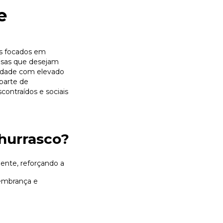
e
os focados em
resas que desejam
ilidade com elevado
 parte de
ontraídos e sociais
churrasco?
mente, reforçando a
embrança e