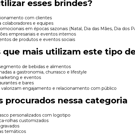
ilizar esses brindes?
cionamento com clientes
a colaboradores e equipes
mocionais em épocas sazonais (Natal, Dia das Mães, Dia dos Pai
ões empresariais e eventos internos
entos de produtos e eventos sociais
que mais utilizam este tipo d
segmento de bebidas e alimentos
nadas a gastronomia, churrasco e lifestyle
arketing e eventos
aurantes e bares
valorizam engajamento e relacionamento com público
s procurados nessa categoria
rasco personalizados com logotipo
aca-rolhas customizados
 gravados
as temáticos