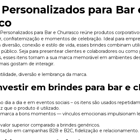
 Personalizados para Bar 
co
 Personalizados para Bar e Churrasco reúne produtos corporativ
er, confraternização e momentos de celebração. Ideal para emp
à diversão, conexão e estilo de vida, esses brindes combinam ut
 público. Seja para presentear clientes e colaboradores ou como
, esses itens tornam a sua marca memorável em ambientes desc
ais gostam de interagir.
ilidade, diversão e lembrança da marca.
nvestir em brindes para bar e 
 no dia a dia e em eventos sociais – os itens são usados repetida
 que o produto é utilizado.
 marca a bons momentos — vínculos emocionais impulsionam l
valor superior comparado a brindes genéricos.
itação em campanhas B2B e B2C, fidelização e relacionamento.