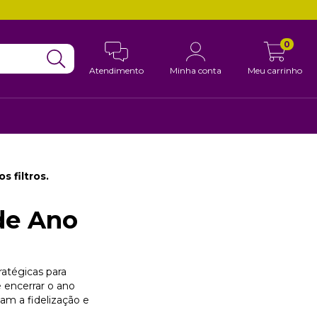
0
Atendimento
Minha conta
Meu carrinho
 filtros.
de Ano
ratégicas para
 encerrar o ano
am a fidelização e