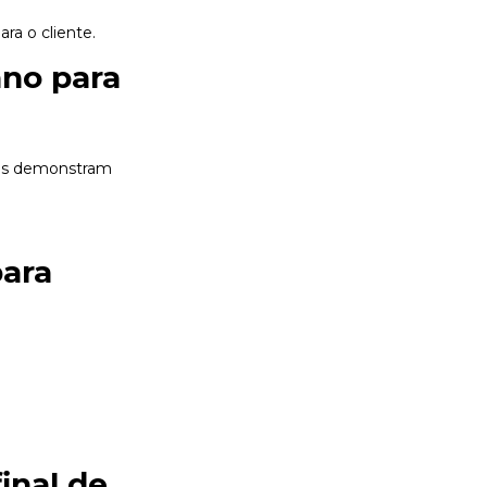
a o cliente.
ano para
dos demonstram
para
inal de