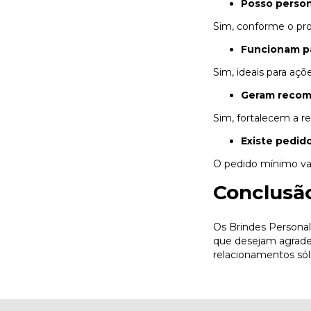
Posso perso
Sim, conforme o pro
Funcionam pa
Sim, ideais para açõ
Geram recom
Sim, fortalecem a re
Existe pedid
O pedido mínimo va
Conclusã
Os Brindes Personal
que desejam agradece
relacionamentos sóli