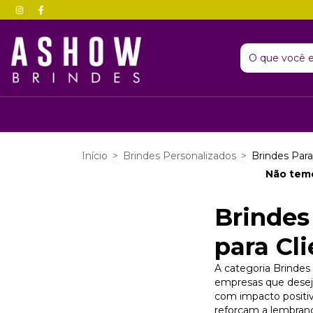
Início
>
Brindes Personalizados
>
Brindes Para
Não temo
Brindes
para Cl
A categoria Brindes 
empresas que deseja
com impacto positiv
reforçam a lembran