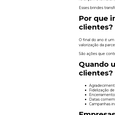
Esses brindes tran
Por que i
clientes?
O final do ano é u
valorização da parce
São ações que cont
Quando ut
clientes?
Agradecimento
Fidelização de
Encerramento 
Datas comemor
Campanhas ins
Empresas 