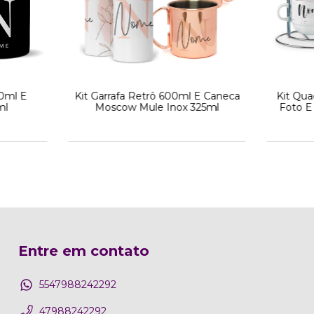
00ml E
Kit Garrafa Retrô 600ml E Caneca
Kit Qu
ml
Moscow Mule Inox 325ml
Foto E 
Entre em contato
5547988242292
47988242292