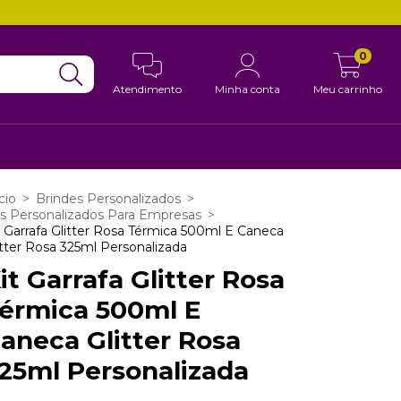
0
Atendimento
Minha conta
Meu carrinho
cio
>
Brindes Personalizados
>
ts Personalizados Para Empresas
>
t Garrafa Glitter Rosa Térmica 500ml E Caneca
itter Rosa 325ml Personalizada
it Garrafa Glitter Rosa
érmica 500ml E
aneca Glitter Rosa
25ml Personalizada