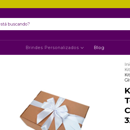
Brindes Personalizados
Blog
Iní
Ki
Ki
Gl
K
T
C
3