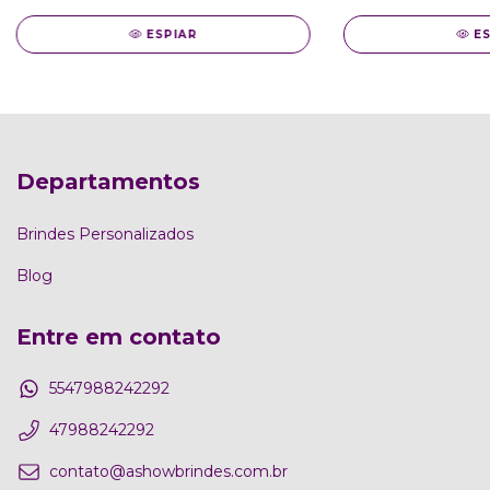
ESPIAR
E
Departamentos
Brindes Personalizados
Blog
Entre em contato
5547988242292
47988242292
contato@ashowbrindes.com.br