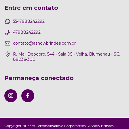
Entre em contato
5547988242292
47988242292
contato@ashowbrindes.com.br
R. Mal. Deodoro, 544 - Sala 05 - Velha, Blumenau - SC,
89036-300
Permaneça conectado
Copyright Brindes Personalizados e Corporativos | AShow Brindes -