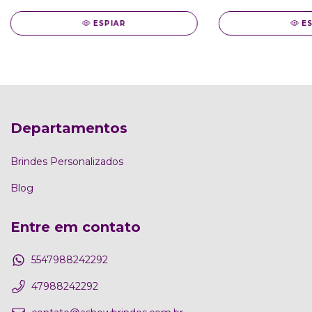
ESPIAR
E
Departamentos
Brindes Personalizados
Blog
Entre em contato
5547988242292
47988242292